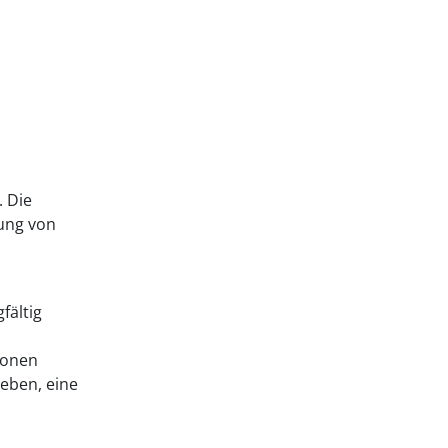
. Die
tung von
fältig
tionen
eben, eine