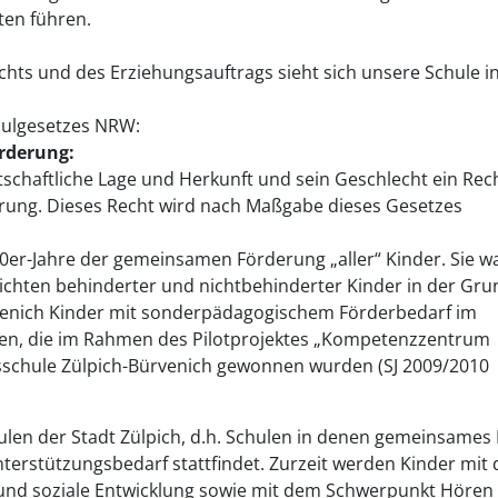
ten führen.
hts und des Erziehungsauftrags sieht sich unsere Schule 
chulgesetzes NRW:
örderung:
tschaftliche Lage und Herkunft und sein Geschlecht ein Rec
derung. Dieses Recht wird nach Maßgabe dieses Gesetzes
80er-Jahre der gemeinsamen Förderung „aller“ Kinder. Sie w
chten behinderter und nichtbehinderter Kinder in der Gru
penich Kinder mit sonderpädagogischem Förderbedarf im
en, die im Rahmen des Pilotprojektes „Kompetenzzentrum
schule Zülpich-Bürvenich gewonnen wurden (SJ 2009/2010
ulen der Stadt Zülpich, d.h. Schulen in denen gemeinsames
rstützungsbedarf stattfindet. Zurzeit werden Kinder mit 
und soziale Entwicklung sowie mit dem Schwerpunkt Hören